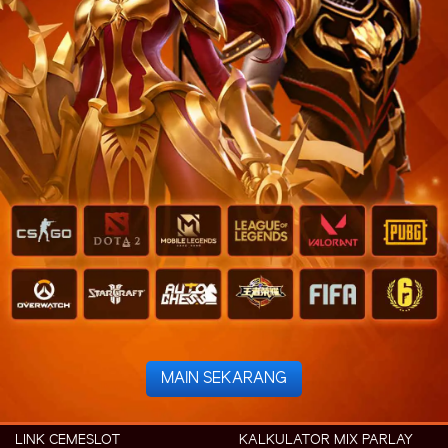
MAIN SEKARANG
LINK CEMESLOT
KALKULATOR MIX PARLAY