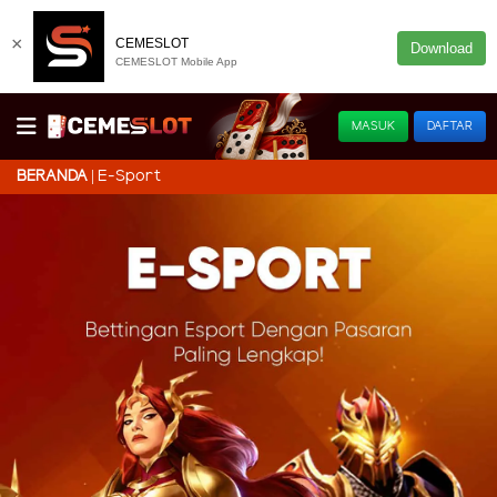
×
CEMESLOT
Download
CEMESLOT Mobile App
MASUK
DAFTAR
E-Sport
BERANDA