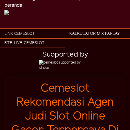
beranda.
LINK CEMESLOT
KALKULATOR MIX PARLAY
RTP-LIVE-CEMESLOT
Supported by
Cemeslot
Rekomendasi Agen
Judi Slot Online