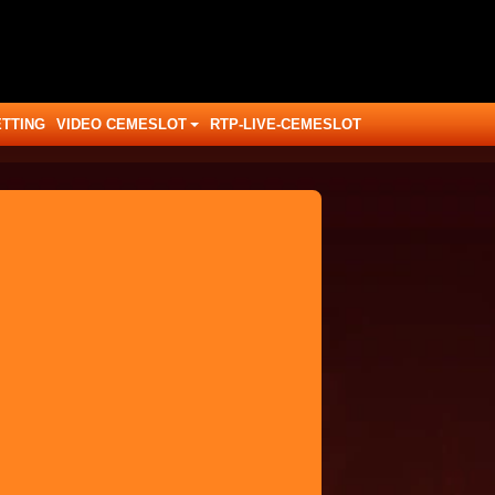
ETTING
VIDEO CEMESLOT
RTP-LIVE-CEMESLOT