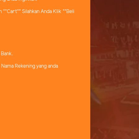
""Cart"" Silahkan Anda Klik ""Beli
 Bank.
i Nama Rekening yang anda