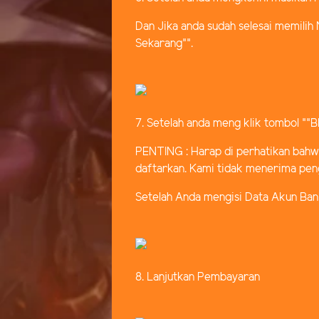
Dan Jika anda sudah selesai memilih 
Sekarang"".
7. Setelah anda meng klik tombol "
PENTING : Harap di perhatikan bahw
daftarkan. Kami tidak menerima pen
Setelah Anda mengisi Data Akun Ban
8. Lanjutkan Pembayaran