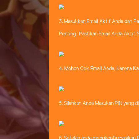
3. Masukkan Email Aktif Anda dan Pa
Penting : Pastikan Email Anda Aktif
4. Mohon Cek Email Anda, Karena Ka
5. Silahkan Anda Masukan PIN yang d
6. Setelah anda mengkonfirmasikan P